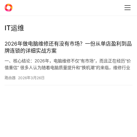
IT运维
网
2026年做电脑维修还有没有市场？一份从单店盈利到品
站
牌连锁的详细实战方案
建
设
一、核心结论：2026年，电脑维修不仅“有市场”，而且正在经历“价
值重估” 很多人认为随着电脑质量提升和“换机潮”的来临，维修行业
已是夕阳。然而，2026年的市场数据给出了截然相反…
网
路由器
2026年3月26日
络
营
销
服
务
器