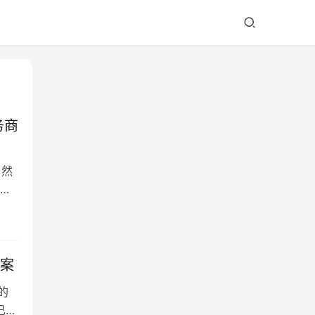
务商
。然
样
方案
的
己的